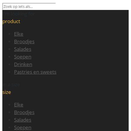
I'm looking for
product
Elke
Broodjes
Salades
Soepen
Drinken
Pastries en sweets
in a size
size
Elke
Broodjes
Salades
Soepen