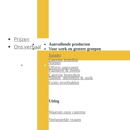
Prijzen
Aanvullende producten
Ons verhaal
Voor werk en grotere groepen
Salades
Catering bestellen
ons verh
Soepen
Offerte aanvragen
Patisserie & sweets
Catering bespreken
Sappen, smoothies & melk
Gratis proefpakket
Uitleg
Waarom onze catering
Veelgestelde vragen