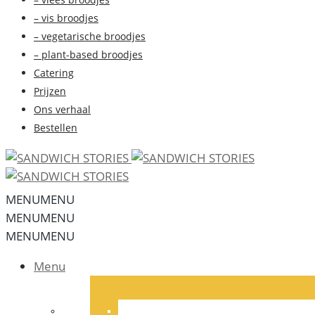
– vis broodjes
– vegetarische broodjes
– plant-based broodjes
Catering
Prijzen
Ons verhaal
Bestellen
MENU
MENU
MENU
MENU
MENU
MENU
Menu
me