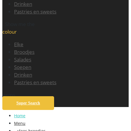
Drinken
Pastries en sweets
. Show me the
colour
Elke
Broodjes
Salades
Soepen
Drinken
Pastries en sweets
items.
Super Search
Home
Menu
– vlees broodjes