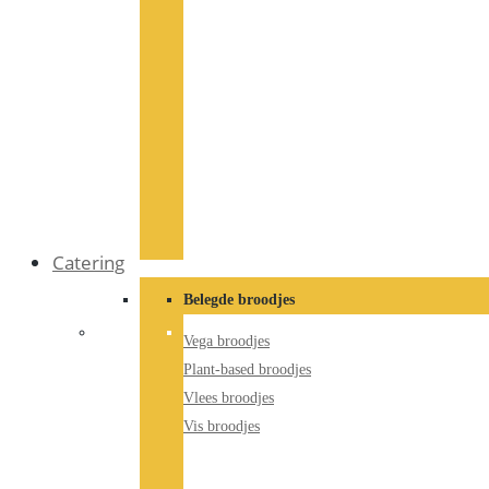
Catering
Belegde broodjes
Vega broodjes
Plant-based broodjes
Vlees broodjes
Vis broodjes