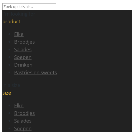
I'm looking for
product
Elke
Broodjes
Salades
Soepen
Drinken
Pastries en sweets
in a size
size
Elke
Broodjes
Salades
Soepen