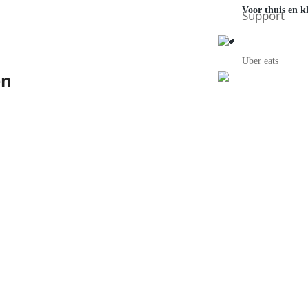
Voor thuis en kl
Support
Uber eats
en
f