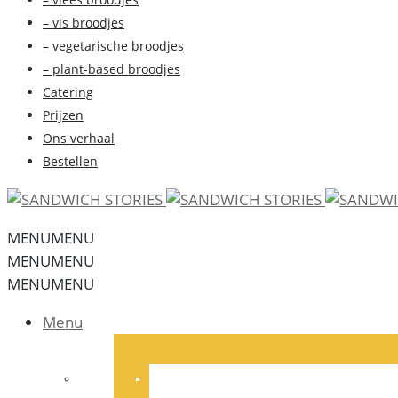
– vis broodjes
– vegetarische broodjes
– plant-based broodjes
Catering
Prijzen
Ons verhaal
Bestellen
MENU
MENU
MENU
MENU
MENU
MENU
Menu