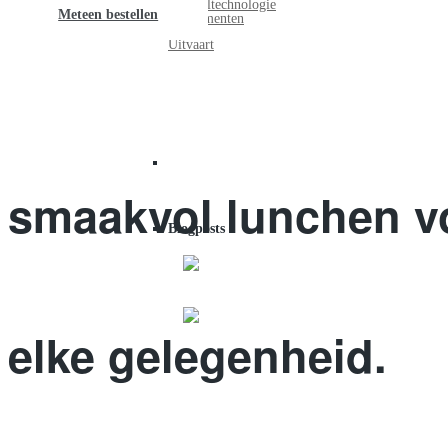
Voedseltechnologie
Meteen bestellen
Evenementen
Uitvaart
smaakvol lunchen v
Blogposts
elke gelegenheid.