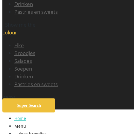
Drinken
Pastries en sweets
. Show me the
colour
Elke
Broodjes
Salades
Soepen
Drinken
Pastries en sweets
items.
Super Search
Home
Menu
– vlees broodjes