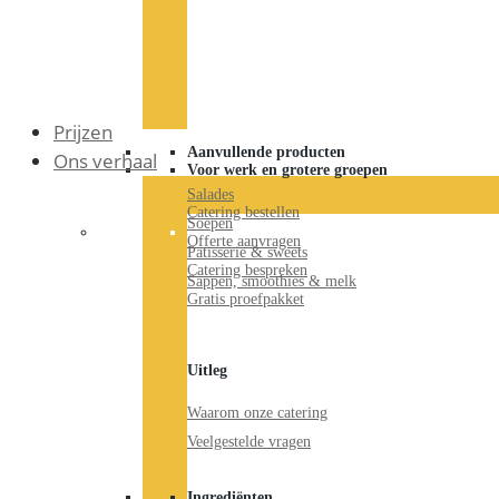
Prijzen
Aanvullende producten
Ons verhaal
Voor werk en grotere groepen
Salades
Catering bestellen
Soepen
Offerte aanvragen
Patisserie & sweets
Catering bespreken
Sappen, smoothies & melk
Gratis proefpakket
Uitleg
Waarom onze catering
Veelgestelde vragen
Ingrediënten